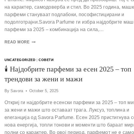
на карактер, самодоверба и стил. Во 2025 година, маш
парфеми стануваат подлабоки, пософистицирани и
подолготрајни.Savora Parfume ги избра најдобрите маш
парфеми за 2025 – комбинација на сила,…
READ MORE
UNCATEGORIZED
|
СОВЕТИ
🕯 Најдобрите парфеми за есен 2025 – топ
трендови за жени и мажи
By
Savora
October 5, 2025
Откриј ги најдобрите есенски парфеми за 2025 – топ м
за жени и мажи што оставаат трага. Луксуз, топлина и
елеганција од Savora Parfume. Есен 2025 пристигнува с
нова енергија, топли тонови и моменти што бараат мир
полни со карактер. Во овој период, парфемот не е само