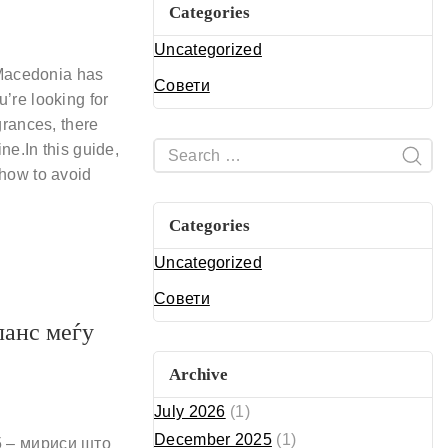
Categories
Uncategorized
 Macedonia has
Совети
’re looking for
grances, there
ne.In this guide,
how to avoid
Categories
Uncategorized
Совети
ланс меѓу
Archive
July 2026
(1)
December 2025
(1)
5 – мириси што