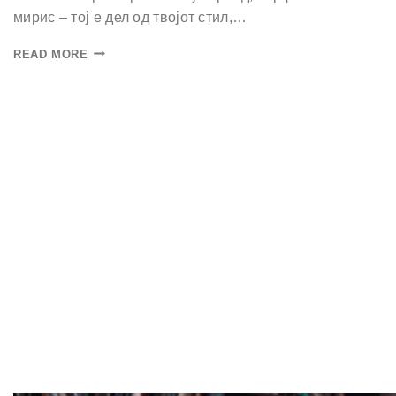
мирис – тој е дел од твојот стил,…
READ MORE