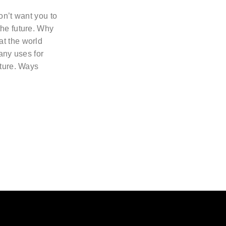
on’t want you to
he future. Why
t the world
any uses for
uture. Ways