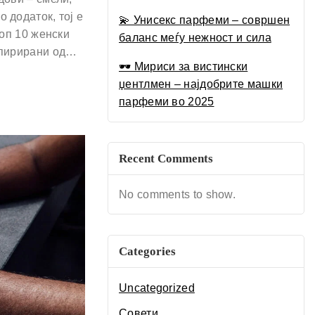
Луксузен Водич за 2025
 додаток, тој е
💫 Унисекс парфеми – совршен
топ 10 женски
баланс меѓу нежност и сила
спирирани од…
🕶 Мириси за вистински
џентлмен – најдобрите машки
парфеми во 2025
Recent Comments
No comments to show.
Categories
Uncategorized
Совети