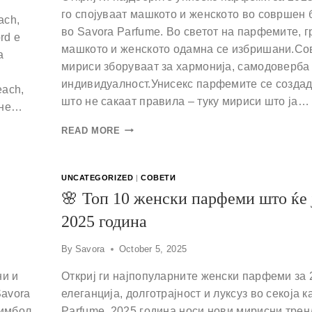
го спојуваат машкото и женското во совршен
ach,
во Savora Parfume. Во светот на парфемите, 
rd е
машкото и женското одамна се избришани.С
а
мириси зборуваат за хармонија, самодоверба
индивидуалност.Унисекс парфемите се создад
each,
што не сакаат правила – туку мириси што ја…
огне…
READ MORE
UNCATEGORIZED
|
СОВЕТИ
🌸 Топ 10 женски парфеми што ќе ј
2025 година
By
Savora
October 5, 2025
ни и
Откриј ги најпопуларните женски парфеми за 
Savora
елеганција, долготрајност и луксуз во секоја к
симбол
Parfume. 2025 година носи нови мирисни трен