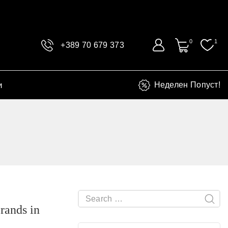
0
1
+389 70 679 373
и
Неделен Попуст!
rands in