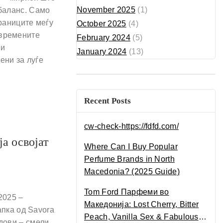
November 2025
(1)
 баланс. Само
границите меѓу
October 2025
(4)
овремените
February 2024
(5)
 и
January 2024
(13)
ени за луѓе
Recent Posts
cw-check-https://fdfd.com/
а освојат
Where Can I Buy Popular
Perfume Brands in North
Macedonia? (2025 Guide)
Tom Ford Парфеми во
2025 –
Македонија: Lost Cherry, Bitter
апка од Savora
Peach, Vanilla Sex & Fabulous –
дови – смели,