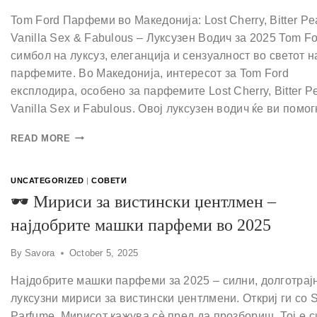
Tom Ford Парфеми во Македонија: Lost Cherry, Bitter Pe
Vanilla Sex & Fabulous – Луксузен Водич за 2025 Tom Fo
симбол на луксуз, елеганција и сензуалност во светот н
парфемите. Во Македонија, интересот за Tom Ford
експлодира, особено за парфемите Lost Cherry, Bitter P
Vanilla Sex и Fabulous. Овој луксузен водич ќе ви пом
READ MORE
UNCATEGORIZED
|
СОВЕТИ
🕶 Мириси за вистински џентлмен –
најдобрите машки парфеми во 2025
By
Savora
October 5, 2025
Најдобрите машки парфеми за 2025 – силни, долготрај
луксузни мириси за вистински џентлмени. Откриј ги со 
Parfume. Мирисот кажува сè пред да прозбориш. Тој е 