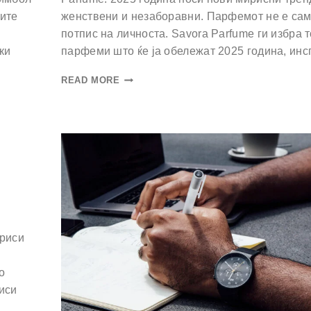
ките
женствени и незаборавни. Парфемот не е само
потпис на личноста. Savora Parfume ги избра 
ки
парфеми што ќе ја обележат 2025 година, ин
READ MORE
ириси
о
иси