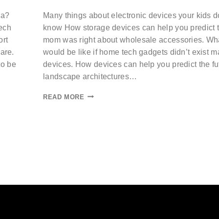
ea?
Many things about electronic devices your kids d
tech
know How storage devices can help you predict t
ort
mom was right about wholesale accessories. Wha
ware.
would be like if home tech gadgets didn’t exist m
to be
devices. How devices can help you predict the f
landscape architectures…
READ MORE