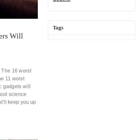
Tags
ers Will
. The 16 worst
e 11 worst
c gadgets will
cool science
t’ll keep you up