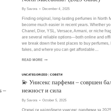
By
Savora
December 4, 2025
Finding original, long-lasting perfumes in North
become much easier in recent years. Whether you
Chanel, Dior, YSL, Versace, Armani, or niche fra
are several reliable options—both online and offli
we break down the best places to buy perfumes, 
fakes, and where you can get affordable…
READ MORE
UNCATEGORIZED
|
СОВЕТИ
💫 Унисекс парфеми – совршен ба
s –
нежност и сила
By
Savora
October 5, 2025
Откриј ги најдобрите унисекс парфеми за 202