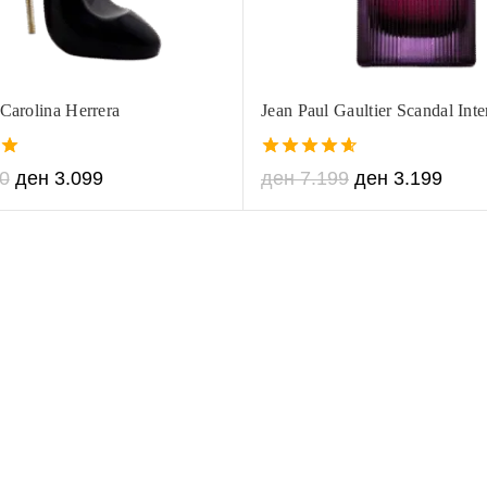
Carolina Herrera
Jean Paul Gaultier Scandal Int
4.60
0
ден
3.099
ден
7.199
ден
3.199
out of 5