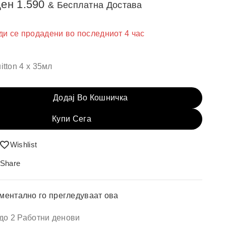
ден
1.590
& Бесплатна Достава
ди се продадени во последниот 4 час
 брзо! Над 6 лица веќе го додале во кошничка
itton 4 х 35мл
Додај Во Кошничка
Купи Сега
Wishlist
Share
ментално го прегледуваат ова
 до 2 Работни денови