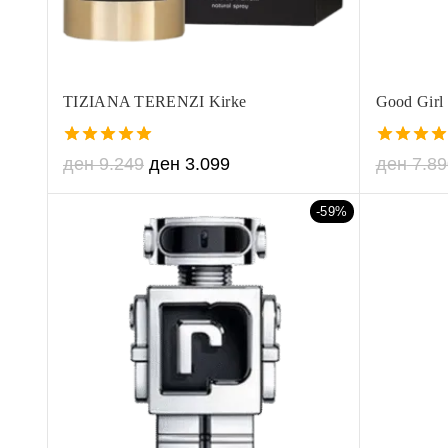
TIZIANA TERENZI Kirke
Good Girl 
5.00
5.00
ден
9.249
ден
3.099
ден
7.89
out of 5
out of 5
-59%