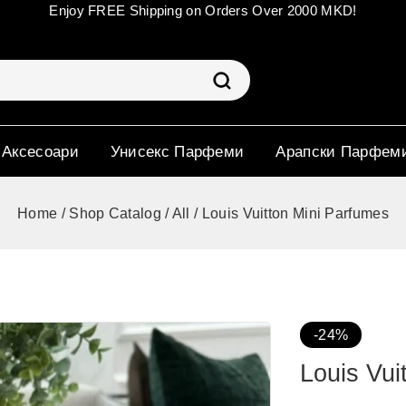
Enjoy FREE Shipping on Orders Over 2000 MKD!
 Аксесоари
Унисекс Парфеми
Арапски Парфем
Home
/
Shop Catalog
/
All
/
Louis Vuitton Mini Parfumes
-24%
Louis Vui