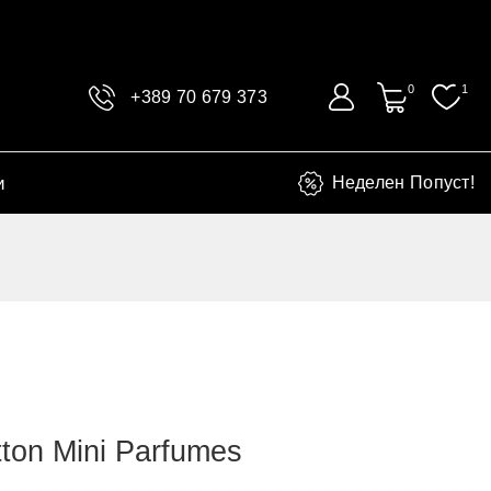
0
1
+389 70 679 373
и
Неделен Попуст!
tton Mini Parfumes