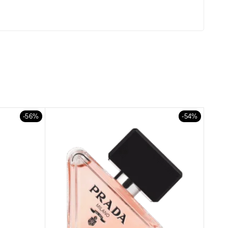
-56%
-54%