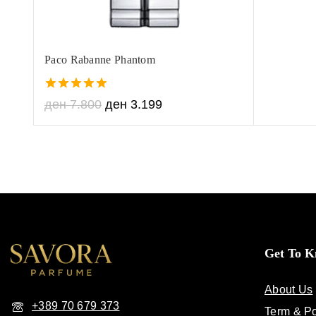
Paco Rabanne Phantom
5.00
ден
7.800
ден
3.199
out of 5
Get To 
About Us
+389 70 679 373
Term & Po