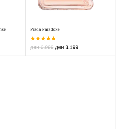
ense
Prada Paradoxe
5.00
ден
6.999
ден
3.199
out of 5