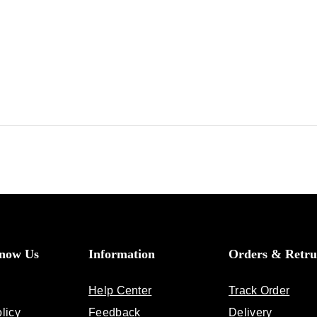
Know Us
Information
Orders & Retru
Help Center
Track Order
licy
Feedback
Delivery