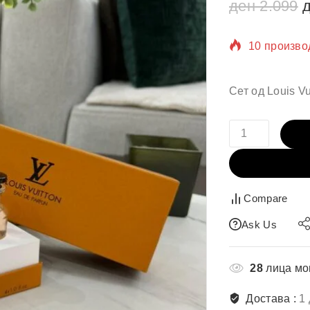
ден
2.099
10 произво
Се продава
Сет од Louis Vu
Compare
Ask Us
28
лица мо
Достава :
1