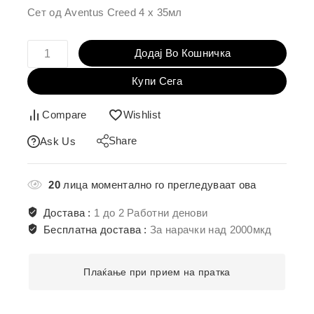
во кошничка
Сет од Aventus Creed 4 х 35мл
Додај Во Кошничка
Купи Сега
Compare
Wishlist
Share
Ask Us
20
лица моментално го прегледуваат ова
Достава :
1 до 2 Работни денови
Бесплатна достава :
За нарачки над 2000мкд
Плаќање при прием на пратка