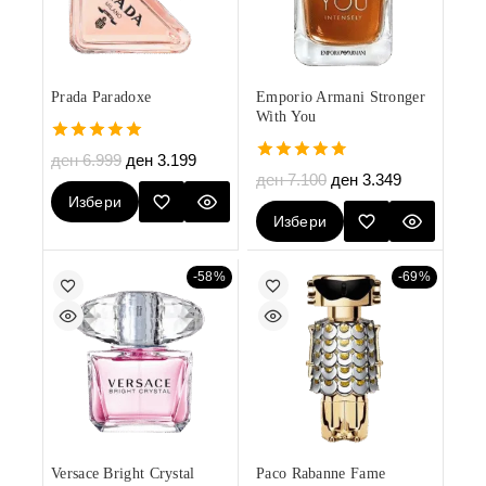
Prada Paradoxe
Emporio Armani Stronger
With You
5.00
ден
6.999
ден
3.199
out of 5
4.75
ден
7.100
ден
3.349
out of 5
Избери
Избери
Опции
Опции
-58%
-69%
Versace Bright Crystal
Paco Rabanne Fame