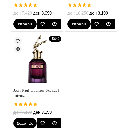
4.80
5.00
ден
7.420
ден
3.099
ден
10.250
ден
3.199
out of 5
out of 5
Избери
Избери
Опции
Опции
-56%
Jean Paul Gaultier Scandal
Intense
4.60
ден
7.199
ден
3.199
out of 5
Додај Во