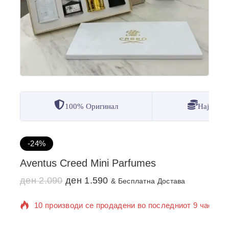
100% Оригинал
Најдобр
-24%
Aventus Creed Mini Parfumes
ден
2.090
ден
1.590
& Бесплатна Достава
10 производи се продадени во последниот 9 час
Се продава брзо! Над 11 лица веќе го додале