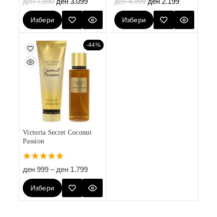
ден
7.890
ден
3.099
ден
4.999
ден
2.199
out of 5
out of 5
Избери
Избери
Опции
Опции
-44%
Victoria Secret Coconut
Passion
4.80
ден
999
–
ден
1.799
out of 5
Избери
Опции