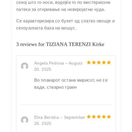
секој што го носи, водејќи го по мистериозни
патеки за откривање на неверојатни чуда.
Се карактеризира со букет од слатко овошје и
сензуалната база на мошус.
3 reviews for
TIZIANA TERENZI Kirke
Angela Petrova
–
August
20, 2025
5
out of 5
Во плакарот остана мирисот, не се
вади, стварно траен
Elira Berisha
–
September
26, 2025
5
out of 5