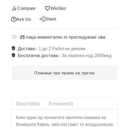
Compare
Wishlist
Share
Ask Us
25
лица моментално го прегледуваат ова
Достава :
1 до 2 Работни денови
Бесплатна достава :
За нарачки над 2000мкд
Плаќање при прием на пратка
Description
Reviews(0)
Како една од познатите магични напивки на
божицата Кирка, овој екстракт го воодушевува