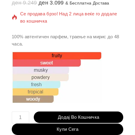
ден
8 производи се продадени во последниот 6 час
9.249
ден
3.099
& Бесплатна Достава
Се продава брзо! Над 2 лица веќе го додале
во кошничка
100% автентичен парфем, траење на мирис до 48
часа.
Додај Во Кошничка
Купи Сега