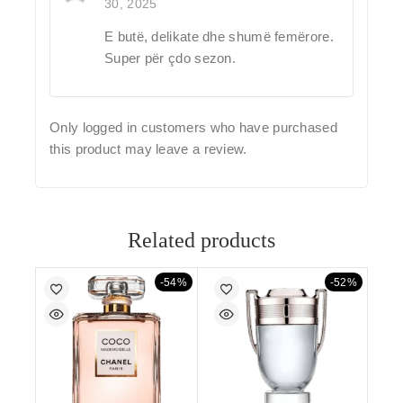
30, 2025
5
out of 5
E butë, delikate dhe shumë femërore.
Super për çdo sezon.
Only logged in customers who have purchased
this product may leave a review.
Related products
-54%
-52%