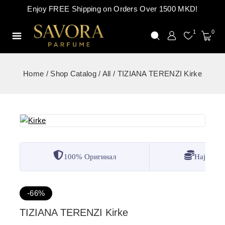
Enjoy FREE Shipping on Orders Over 1500 MKD!
1
0
Home
/
Shop Catalog
/
All
/
TIZIANA TERENZI Kirke
100% Оригинал
Најдобр
-66%
TIZIANA TERENZI Kirke