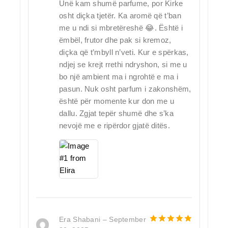
Unë kam shumë parfume, por Kirke
osht diçka tjetër. Ka aromë që t’ban
me u ndi si mbretëreshë 😂. Është i
ëmbël, frutor dhe pak si kremoz,
diçka që t’mbyll n’veti. Kur e spërkas,
ndjej se krejt rrethi ndryshon, si me u
bo një ambient ma i ngrohtë e ma i
pasun. Nuk osht parfum i zakonshëm,
është për momente kur don me u
dallu. Zgjat tepër shumë dhe s’ka
nevojë me e ripërdor gjatë ditës.
Era Shabani
–
September