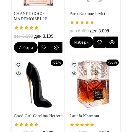
CHANEL COCO
Paco Rabanne Invictus
MADEMOISELLE
5.00
ден
6.480
ден
3.099
out of 5
5.00
ден
6.999
ден
3.199
out of 5
Избери
Избери
Опции
Опции
-61%
-56%
Good Girl Carolina Herrera
Lattafa Khamran
5.00
5.00