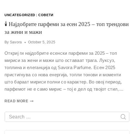
UNCATEGORIZED
|
СОВЕТИ
🕯 Најдобрите парфеми за есен 2025 – топ трендови
за жени и мажи
By
Savora
October 5, 2025
Откриј ги најдобрите есенски парфеми за 2025 – топ
мириси за жени и мажи што оставаат трага. Луксуз,
топлина и елеганција од Savora Parfume. Есен 2025
пристигнува со нова енергија, топли тонови и моменти
што бараат мириси полни со карактер. Во овој период,
парфемот не е само мирис – тој е дел од твојот стил,…
READ MORE