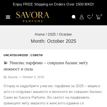
Enjoy FREE Shipping on Orders Over 1500 MKD!
1
0
Home
/
2025
/
October
Month: October 2025
UNCATEGORIZED
|
СОВЕТИ
💫 Унисекс парфеми – совршен баланс меѓу
нежност и сила
By
Savora
October 5, 2025
Откриј ги најдобрите унисекс парфеми за 2025 – мириси
што го спојуваат машкото и женското во совршен баланс.
Само во Savora Parfume. Во светот на парфемите,
границите меѓу машкото и женското одамна се