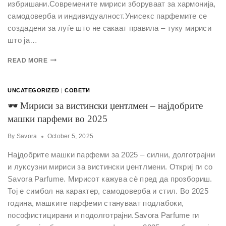
избришани.Современите мириси зборуваат за хармонија,
самодоверба и индивидуалност.Унисекс парфемите се
создадени за луѓе што не сакаат правила – туку мириси
што ја…
READ MORE
UNCATEGORIZED
|
СОВЕТИ
🕶 Мириси за вистински џентлмен – најдобрите
машки парфеми во 2025
By
Savora
October 5, 2025
Најдобрите машки парфеми за 2025 – силни, долготрајни
и луксузни мириси за вистински џентлмени. Откриј ги со
Savora Parfume. Мирисот кажува сè пред да прозбориш.
Тој е симбол на карактер, самодоверба и стил. Во 2025
година, машките парфеми стануваат подлабоки,
пософистицирани и подолготрајни.Savora Parfume ги