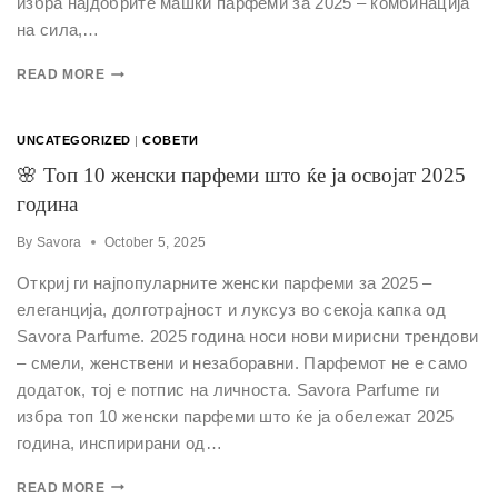
избра најдобрите машки парфеми за 2025 – комбинација
на сила,…
READ MORE
UNCATEGORIZED
|
СОВЕТИ
🌸 Топ 10 женски парфеми што ќе ја освојат 2025
година
By
Savora
October 5, 2025
Откриј ги најпопуларните женски парфеми за 2025 –
елеганција, долготрајност и луксуз во секоја капка од
Savora Parfume. 2025 година носи нови мирисни трендови
– смели, женствени и незаборавни. Парфемот не е само
додаток, тој е потпис на личноста. Savora Parfume ги
избра топ 10 женски парфеми што ќе ја обележат 2025
година, инспирирани од…
READ MORE