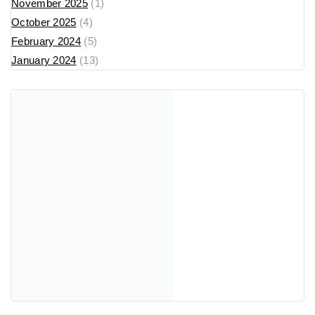
November 2025
(1)
October 2025
(4)
February 2024
(5)
January 2024
(13)
Recent Posts
cw-check-https://fdfd.com/
Where Can I Buy Popular Perfume Brands in North
Macedonia? (2025 Guide)
Tom Ford Парфеми во Македонија: Lost Cherry, Bitter
Peach, Vanilla Sex & Fabulous – Луксузен Водич за
2025
💫 Унисекс парфеми – совршен баланс меѓу нежност
и сила