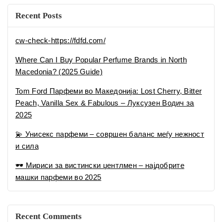
🕶 Мириси за вистински џентлмен – најдобрите
машки парфеми во 2025
Recent Comments
No comments to show.
Categories
Uncategorized
Совети
Tags