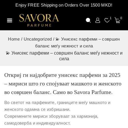
Enjoy FREE Shipping on Orders Over 1500 MKD!
1
0
Home
/
Uncategorized
/
💫 Унисекс парфеми – совршен
баланс меѓу нежност и сила
💫 Унисекс парфеми – совршен баланс меѓу нежност и
сила
Откриј ги најдобрите унисекс парфеми за 2025
– мириси што го спојуваат машкото и женското
во совршен баланс. Само во Savora Parfume.
Во светот на парфемите, границите меѓу машкото и
женското одамна се избришани.
Современите мириси зборуваат за хармонија,
самодоверба и индивидуалност.