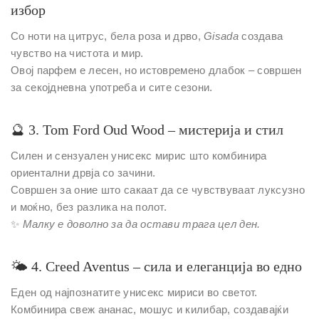
избор
Со ноти на цитрус, бела роза и дрво,
Gisada
создава
чувство на чистота и мир.
Овој парфем е лесен, но истовремено длабок – совршен
за секојдневна употреба и сите сезони.
🔮
3. Tom Ford Oud Wood – мистерија и стил
Силен и сензуален унисекс мирис што комбинира
ориентални дрвја со зачини.
Совршен за оние што сакаат да се чувствуваат луксузно
и моќно, без разлика на полот.
✨
Малку е доволно за да остави трага цел ден.
🌤
4. Creed Aventus – сила и елеганција во едно
Еден од најпознатите унисекс мириси во светот.
Комбинира свеж ананас, мошус и килибар, создавајќи