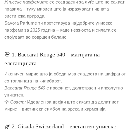
Унисекс парфемите
се создадени за луѓе што не сакаат
правила – туку мириси што ја изразуваат нивната
вистинска природа.
Savora Parfume ти претставува
најдобрите унисекс
парфеми за 2025 година
– каде нежноста и силата се
спојуваат во совршен баланс.
🌸
1. Baccarat Rouge 540 – магијата на
елеганцијата
Иконичен мирис што ја обединува сладоста на шафранот
со топлината на килибарот.
Baccarat Rouge 540
е префинет, долготраен и апсолутно
уникатен.
💡
Совет:
Идеален за двојки што сакаат да делат ист
мирис – вистински симбол на врска и хармонија.
🌿
2. Gisada Switzerland – елегантен унисекс