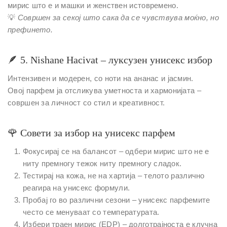
мирис што е и машки и женствен истовремено.
💡
Совршен за секој што сака да се чувствува моќно, но
префинето.
🪶
5. Nishane Hacivat – луксузен унисекс избор
Интензивен и модерен, со ноти на ананас и јасмин.
Овој парфем ја отсликува уметноста и хармонијата –
совршен за личност со стил и креативност.
🌹
Совети за избор на унисекс парфем
Фокусирај се на балансот
– одбери мирис што не е
ниту премногу тежок ниту премногу сладок.
Тестирај на кожа, не на хартија
– телото различно
реагира на унисекс формули.
Пробај го во различни сезони
– унисекс парфемите
често се менуваат со температурата.
Избери траен мирис (EDP)
– долготрајноста е клучна