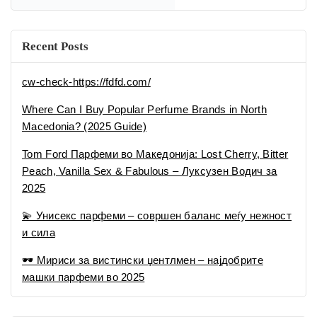
Recent Posts
cw-check-https://fdfd.com/
Where Can I Buy Popular Perfume Brands in North
Macedonia? (2025 Guide)
Tom Ford Парфеми во Македонија: Lost Cherry, Bitter
Peach, Vanilla Sex & Fabulous – Луксузен Водич за
2025
💫 Унисекс парфеми – совршен баланс меѓу нежност
и сила
🕶 Мириси за вистински џентлмен – најдобрите
машки парфеми во 2025