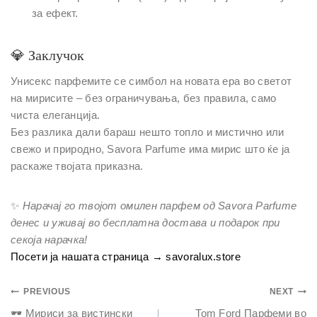
за ефект.
💎
Заклучок
Унисекс парфемите се симбол на новата ера во светот
на мирисите – без ограничувања, без правила, само
чиста елеганција.
Без разлика дали бараш нешто топло и мистично или
свежо и природно,
Savora Parfume
има мирис што ќе ја
раскаже твојата приказна.
✨
Нарачај го твојот омилен парфем од Savora Parfume
денес и уживај во бесплатна достава и подарок при
секоја нарачка!
Посети ја нашата страница → savoralux.store
PREVIOUS
NEXT
🕶 Мириси за вистински
Tom Ford Парфеми во