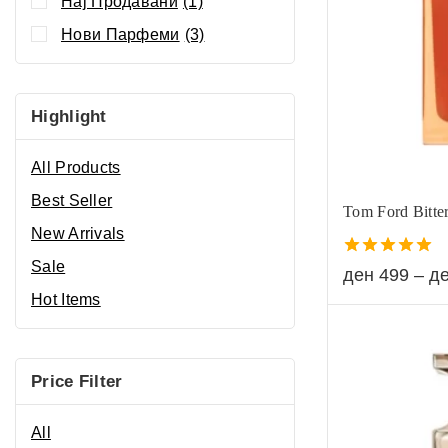
Нај Продавани
(1)
Нови Парфеми
(3)
Highlight
All Products
Best Seller
Tom Ford Bitte
New Arrivals
Sale
5.00
ден
499
–
д
out of 5
Hot Items
Price Filter
All