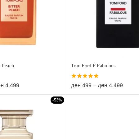
r Peach
Tom Ford F Fabulous
5.00
ен
4.499
ден
499
–
ден
4.499
out of 5
-53%