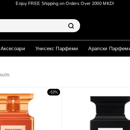
Enjoy FREE Shipping on Orders Over 2000 MKD!
 Аксесоари
Унисекс Парфеми
Арапски Парфем
sults
-53%