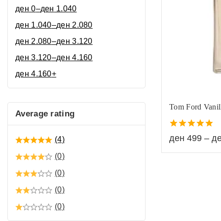
ден
0
–
ден
1.040
ден
1.040
–
ден
2.080
ден
2.080
–
ден
3.120
ден
3.120
–
ден
4.160
ден
4.160
+
Tom Ford Vanil
Average rating
5.00
ден
499
–
д
(4)
out of 5
(0)
(0)
(0)
(0)