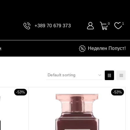
0
1
+389 70 679 373
и
Неделен Попуст!
-53%
-53%