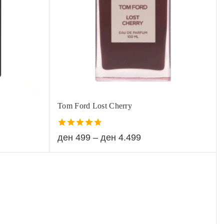
Tom Ford Lost Cherry
4.67
ден
499
–
ден
4.499
out of 5