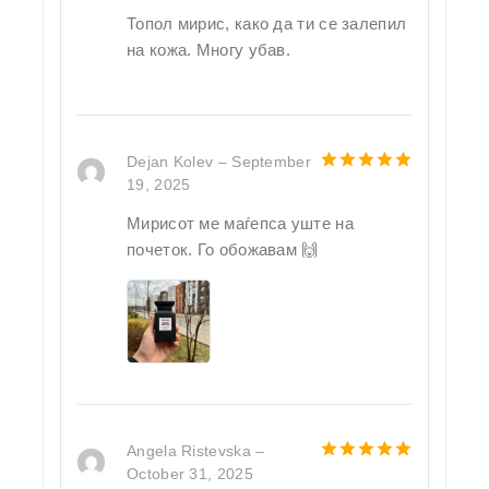
Топол мирис, како да ти се залепил
на кожа. Многу убав.
Dejan Kolev
–
September
19, 2025
5
out of 5
Мирисот ме маѓепса уште на
почеток. Го обожавам 🙌
Angela Ristevska
–
October 31, 2025
5
out of 5