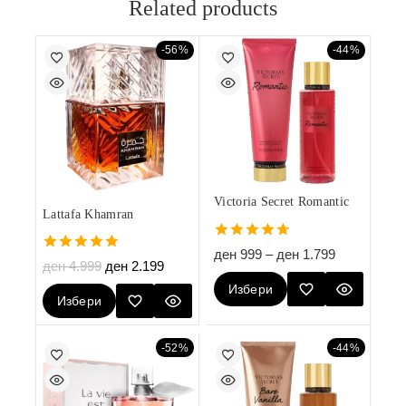
Related products
-56%
-44%
Victoria Secret Romantic
Lattafa Khamran
4.67
ден
999
–
ден
1.799
5.00
out of 5
ден
4.999
ден
2.199
out of 5
Избери
Избери
Опции
Опции
-52%
-44%