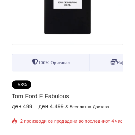
100% Оригинал
Најдобр
-53%
Tom Ford F Fabulous
ден
499
–
ден
4.499
& Бесплатна Достава
2 производи се продадени во последниот 4 час
Се продава брзо! 1 лице го има во својата