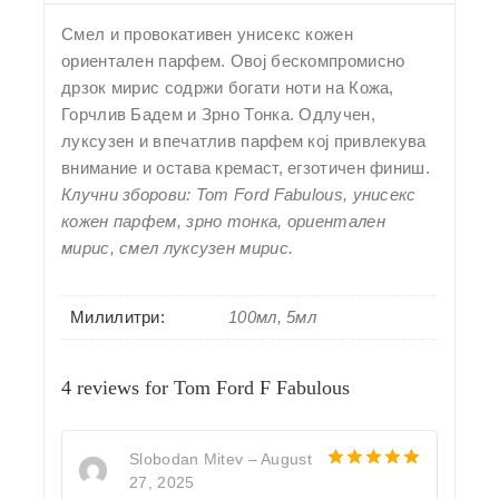
Смел и провокативен унисекс кожен
ориентален парфем. Овој бескомпромисно
дрзок мирис содржи богати ноти на Кожа,
Горчлив Бадем и Зрно Тонка. Одлучен,
луксузен и впечатлив парфем кој привлекува
внимание и остава кремаст, егзотичен финиш.
Клучни зборови: Tom Ford Fabulous, унисекс
кожен парфем, зрно тонка, ориентален
мирис, смел луксузен мирис.
Милилитри:
100мл, 5мл
4 reviews for
Tom Ford F Fabulous
Slobodan Mitev
–
August
27, 2025
5
out of 5