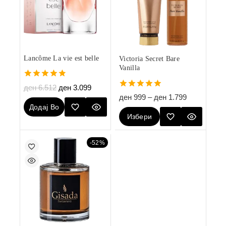
Lancôme La vie est belle
Victoria Secret Bare
Vanilla
4.80
ден
6.512
ден
3.099
out of 5
5.00
ден
999
–
ден
1.799
out of 5
Додај Во
Избери
Кошничка
Опции
-52%