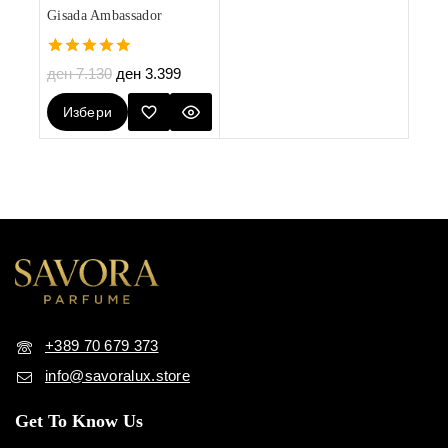
Gisada Ambassador
5.00
ден
7.130
ден
3.399
out of 5
Избери
Опции
+389 70 679 373
info@savoralux.store
Get To Know Us