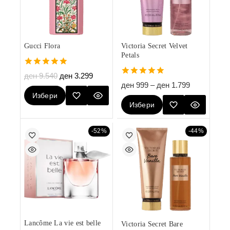
Gucci Flora
Victoria Secret Velvet
Petals
5.00
ден
9.540
ден
3.299
out of 5
5.00
ден
999
–
ден
1.799
out of 5
Избери
Избери
Опции
Опции
-52%
-44%
Lancôme La vie est belle
Victoria Secret Bare