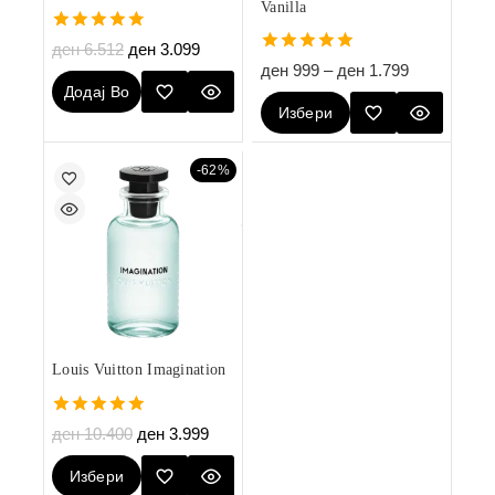
Vanilla
4.80
ден
6.512
ден
3.099
out of 5
5.00
ден
999
–
ден
1.799
out of 5
Додај Во
Избери
Кошничка
Опции
-62%
Louis Vuitton Imagination
5.00
ден
10.400
ден
3.999
out of 5
Избери