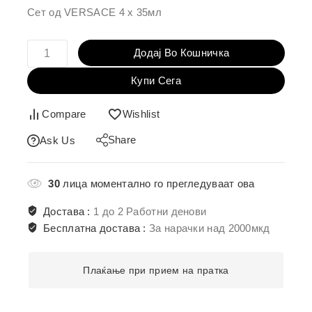
во кошничка
Сет од VERSACE 4 х 35мл
Додај Во Кошничка
Купи Сега
Compare
Wishlist
Share
Ask Us
30
лица моментално го прегледуваат ова
Достава :
1 до 2 Работни денови
Бесплатна достава :
За нарачки над 2000мкд
Плаќање при прием на пратка