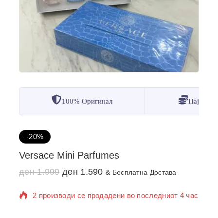
100% Оригинал
Најдобр
-20%
Versace Mini Parfumes
ден
1.999
ден
1.590
& Бесплатна Достава
2 производи се продадени во последниот 4 час
Се продава брзо! Над 4 лица веќе го додале