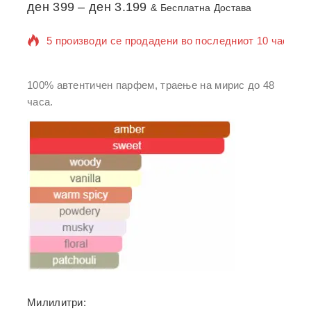
ден
399
–
ден
3.199
& Бесплатна Достава
5 производи се продадени во последниот 10 час
Се продава брзо! Над 6 лица веќе го додале во
кошничка
100% автентичен парфем, траење на мирис до 48
часа.
Милилитри: