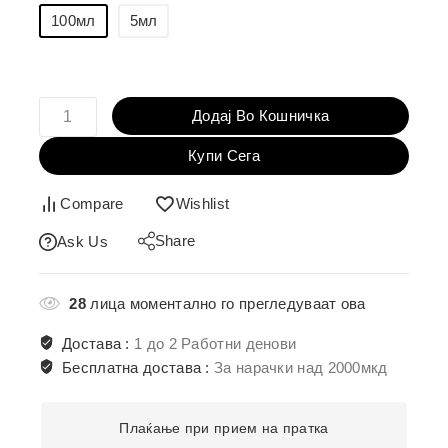
100мл
5мл
Додај Во Кошничка
Купи Сега
Compare
Wishlist
Share
Ask Us
28
лица моментално го прегледуваат ова
Достава :
1 до 2 Работни денови
Бесплатна достава :
За нарачки над 2000мкд
Плаќање при прием на пратка