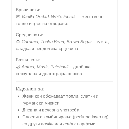
Врвни ноти:
🌸
Vanilla Orchid, White Florals
– женствено,
топло и цветно отворање
Средни ноти:
🍮
Caramel, Tonka Bean, Brown Sugar
– густа,
сладка и неодолива срцевина
Базни ноти:
🌙
Amber, Musk, Patchouli
– длабока,
сензуална и долготрајна основа
Идеален за:
Жени кои обожаваат
топли, слатки и
гурмански мириси
Дневна и вечерна употреба
Слоевито комбинирање (perfume layering)
со други
vanilla
или
amber
парфеми