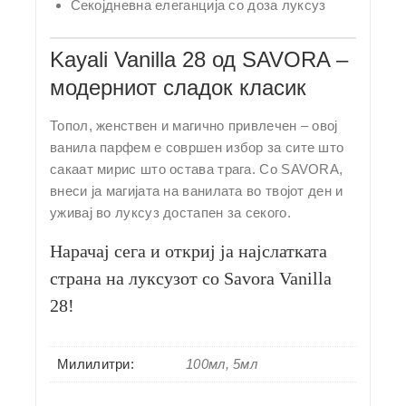
Секојдневна елеганција со доза луксуз
Kayali Vanilla 28 од SAVORA –
модерниот сладок класик
Топол, женствен и магично привлечен – овој
ванила парфем е совршен избор за сите што
сакаат мирис што остава трага. Со
SAVORA
,
внеси ја магијата на ванилата во твојот ден и
уживај во луксуз достапен за секого.
Нарачај сега
и откриј ја најслатката
страна на луксузот со
Savora Vanilla
28!
Милилитри:
100мл, 5мл