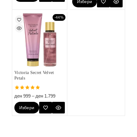
Избери
Опции
Опции
-44%
Victoria Secret Velvet
Petals
5.00
ден
999
–
ден
1.799
out of 5
Избери
Опции