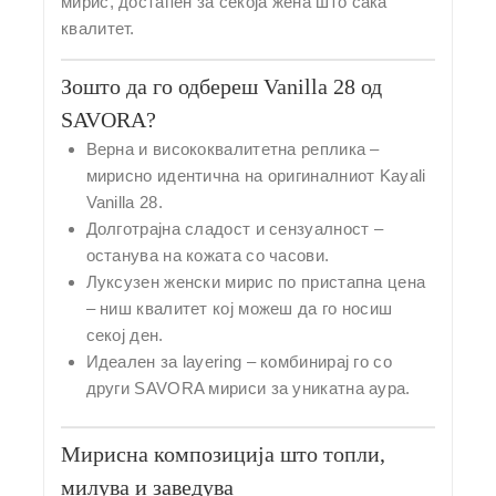
мирис, достапен за секоја жена што сака
квалитет.
Зошто да го одбереш Vanilla 28 од
SAVORA?
Верна и висококвалитетна реплика
–
мирисно идентична на оригиналниот Kayali
Vanilla 28.
Долготрајна сладост и сензуалност
–
останува на кожата со часови.
Луксузен женски мирис по пристапна цена
– ниш квалитет кој можеш да го носиш
секој ден.
Идеален за layering
– комбинирај го со
други SAVORA мириси за уникатна аура.
Мирисна композиција што топли,
милува и заведува