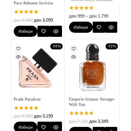
Paco Rabanne Invictus
4.67
ден
999
–
ден
1.799
5.00
out of 5
ден
6.480
ден
3.099
out of 5
Избери
Избери
Опции
Опции
-54%
-53%
Prada Paradoxe
Emporio Armani Stronger
With You
5.00
ден
6.999
ден
3.199
out of 5
4.75
ден
7.100
ден
3.349
out of 5
Избери