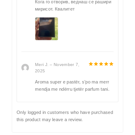
Кога го отворив, веднаш се рашири
мирисот. Квалитет
Meri J.
–
November 7,
2025
5
out of 5
Aroma super e pastër, s’po ma merr
mendja me ndërru tjetër parfum tani.
Only logged in customers who have purchased
this product may leave a review.