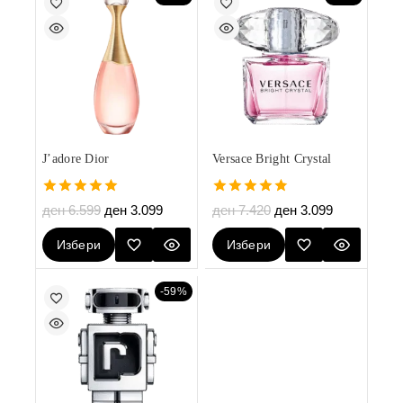
J’adore Dior
Versace Bright Crystal
5.00
4.80
ден
6.599
ден
3.099
ден
7.420
ден
3.099
out of 5
out of 5
Избери
Избери
Опции
Опции
-59%