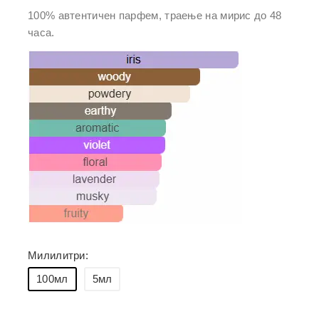
во кошничка
100% автентичен парфем, траење на мирис до 48
часа.
Милилитри:
100мл
5мл