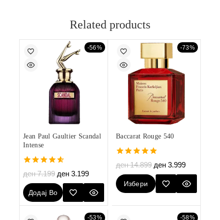
Related products
-56%
-73%
Jean Paul Gaultier Scandal
Baccarat Rouge 540
Intense
5.00
ден
14.899
ден
3.999
out of 5
4.60
ден
7.199
ден
3.199
out of 5
Избери
Додај Во
Опции
Кошничка
-53%
-58%