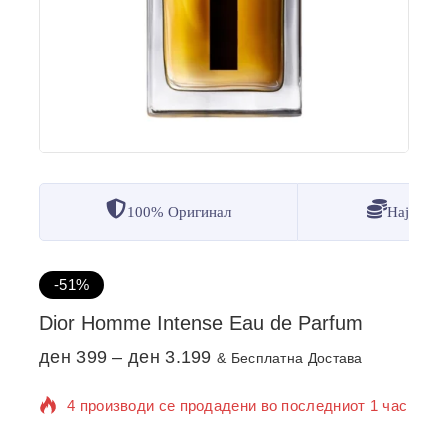
100% Оригинал
Најдобр
-51%
Dior Homme Intense Eau de Parfum
ден
399
–
ден
3.199
& Бесплатна Достава
4 производи се продадени во последниот 1 час
Се продава брзо! Над 3 лица веќе го додале