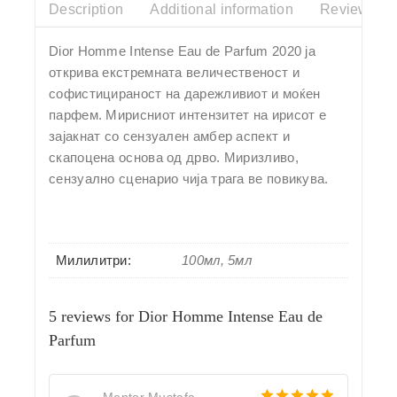
Description
Additional information
Reviews(0)
Dior Homme Intense Eau de Parfum 2020 ја
открива екстремната величественост и
софистицираност на дарежливиот и моќен
парфем. Мирисниот интензитет на ирисот е
зајакнат со сензуален амбер аспект и
скапоцена основа од дрво. Миризливо,
сензуално сценарио чија трага ве повикува.
Милилитри:
100мл, 5мл
5 reviews for
Dior Homme Intense Eau de
Parfum