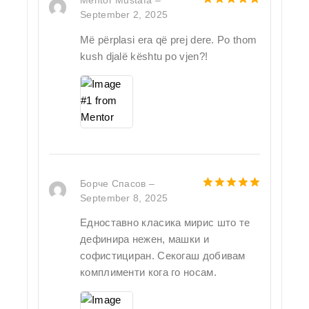
Mentor Mustafa
–
September 2, 2025
5
out of 5
Më përplasi era që prej dere. Po thom
kush djalë kështu po vjen?!
Борче Спасов
–
September 8, 2025
5
out of 5
Едноставно класика мирис што те
дефинира нежен, машки и
софистициран. Секогаш добивам
комплименти кога го носам.