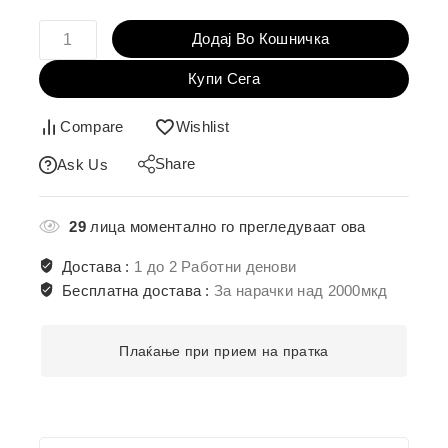
Додај Во Кошничка
Купи Сега
Compare
Wishlist
Share
Ask Us
29
лица моментално го прегледуваат ова
Достава :
1 до 2 Работни денови
Бесплатна достава :
За нарачки над 2000мкд
Плаќање при прием на пратка