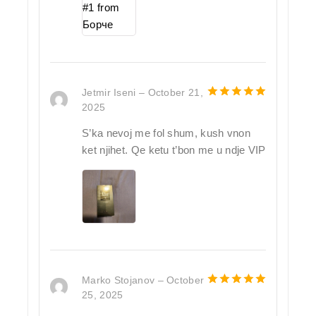
Jetmir Iseni
–
October 21,
2025
5
out of 5
S’ka nevoj me fol shum, kush vnon
ket njihet. Qe ketu t’bon me u ndje VIP
Marko Stojanov
–
October
25, 2025
5
out of 5