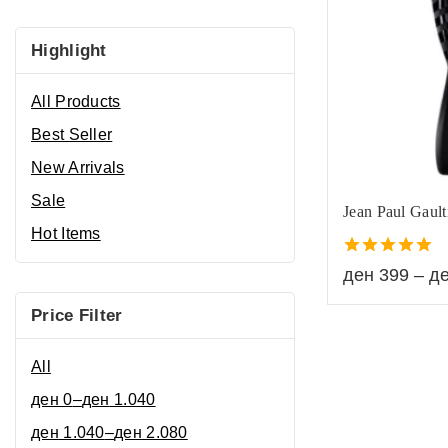
Highlight
All Products
Best Seller
New Arrivals
Sale
Jean Paul Gaul
Hot Items
5.00
ден
399
–
д
out of 5
Price Filter
All
ден
0
–
ден
1.040
ден
1.040
–
ден
2.080