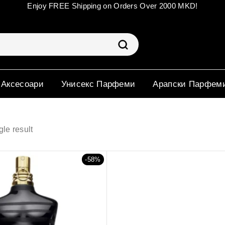
Enjoy FREE Shipping on Orders Over 2000 MKD!
 Аксесоари
Унисекс Парфеми
Арапски Парфем
le result
-58%