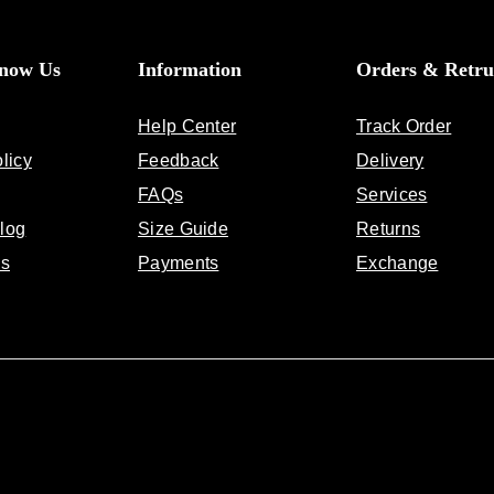
Know Us
Information
Orders & Retru
Help Center
Track Order
licy
Feedback
Delivery
FAQs
Services
log
Size Guide
Returns
Us
Payments
Exchange