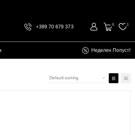
0
1
+389 70 679 373
и
Неделен Попуст!