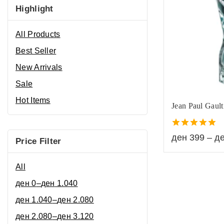
Highlight
All Products
Best Seller
New Arrivals
Sale
Hot Items
Jean Paul Gaul
5.00
ден
399
–
д
Price Filter
out of 5
All
ден
0
–
ден
1.040
ден
1.040
–
ден
2.080
ден
2.080
–
ден
3.120