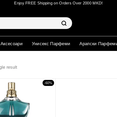
Enjoy FREE Shipping on Orders Over 2000 MKD!
 Аксесоари
Унисекс Парфеми
Арапски Парфем
le result
-60%