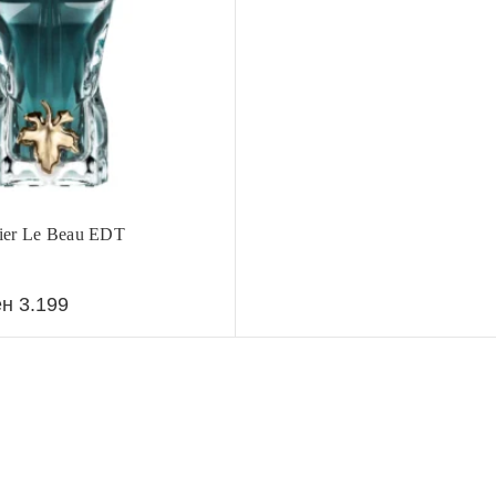
tier Le Beau EDT
ен
3.199