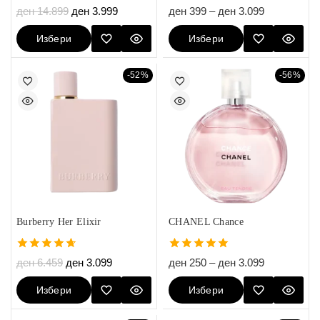
5.00
5.00
ден
14.899
ден
3.999
ден
399
–
ден
3.099
out of 5
out of 5
Избери
Избери
Опции
Опции
-52%
-56%
Burberry Her Elixir
CHANEL Chance
4.67
5.00
ден
6.459
ден
3.099
ден
250
–
ден
3.099
out of 5
out of 5
Избери
Избери
Опции
Опции