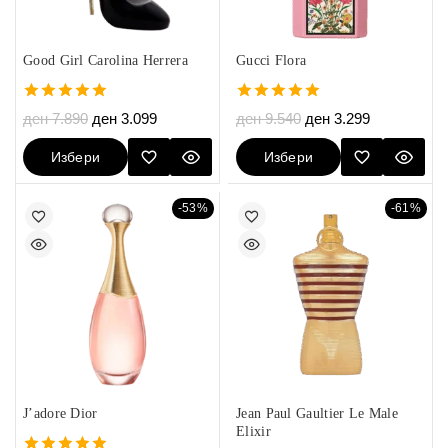
Good Girl Carolina Herrera
Gucci Flora
5.00
5.00
ден
7.890
ден
3.099
ден
9.540
ден
3.299
out of 5
out of 5
Избери
Избери
Опции
Опции
-53%
-61%
J’adore Dior
Jean Paul Gaultier Le Male
Elixir