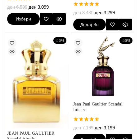
5.00
ден
6.599
ден
3.099
out of 5
5.00
ден
8.430
ден
3.299
out of 5
Избери
Додај Во
Опции
Кошничка
-56%
-56%
Jean Paul Gaultier Scandal
Intense
4.60
ден
7.199
ден
3.199
out of 5
JEAN PAUL GAULTIER
Scandal Absolu