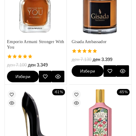
Emporio Armani Stronger With
Gisada Ambassador
You
5.00
ден
7.130
ден
3.399
out of 5
4.75
ден
7.100
ден
3.349
out of 5
Избери
Избери
Опции
Опции
-61%
-65%