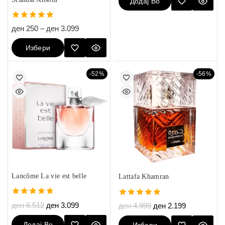
Додај Во
Кошничка
5.00
ден
250
–
ден
3.099
out of 5
Избери
Опции
-52%
-56%
Lancôme La vie est belle
Lattafa Khamran
4.80
5.00
ден
6.512
ден
3.099
ден
4.999
ден
2.199
out of 5
out of 5
Додај Во