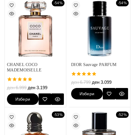
-54%
-54%
CHANEL COCO
DIOR Sauvage PARFUM
MADEMOISELLE
5.00
ден
6.799
ден
3.099
out of 5
5.00
ден
6.999
ден
3.199
out of 5
Избери
Избери
Опции
Опции
-53%
-52%