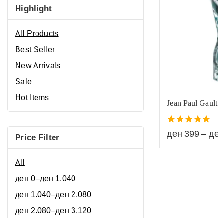
Highlight
All Products
Best Seller
New Arrivals
Sale
Hot Items
Jean Paul Gaul
5.00
ден
399
–
д
Price Filter
out of 5
All
ден
0
–
ден
1.040
ден
1.040
–
ден
2.080
ден
2.080
–
ден
3.120