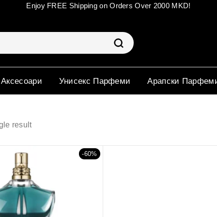
Enjoy FREE Shipping on Orders Over 2000 MKD!
 Аксесоари
Унисекс Парфеми
Арапски Парфем
le result
-60%