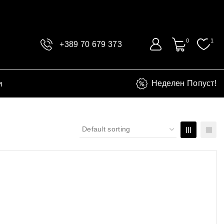
0
1
+389 70 679 373
и
Неделен Попуст!