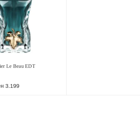
tier Le Beau EDT
ен
3.199