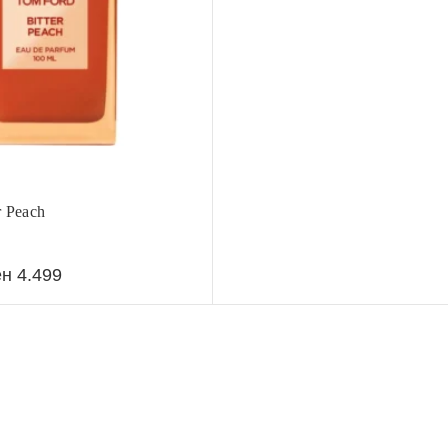
r Peach
ен
4.499