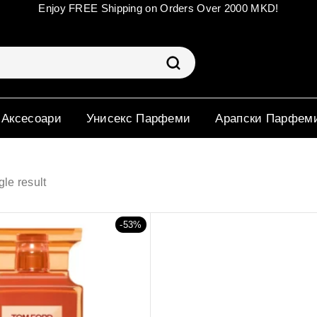
Enjoy FREE Shipping on Orders Over 2000 MKD!
 Аксесоари
Унисекс Парфеми
Арапски Парфем
le result
-53%