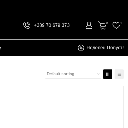
0
1
+389 70 679 373
и
Неделен Попуст!