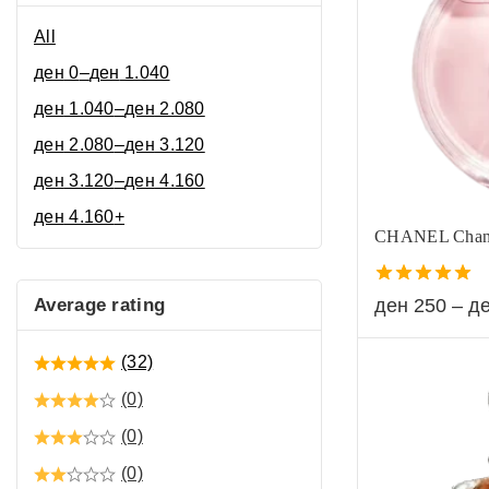
All
ден
0
–
ден
1.040
ден
1.040
–
ден
2.080
ден
2.080
–
ден
3.120
ден
3.120
–
ден
4.160
ден
4.160
+
CHANEL Chan
5.00
ден
250
–
д
Average rating
out of 5
(32)
(0)
(0)
(0)