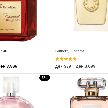
 540
Burberry Goddess
5.00
ден
3.999
ден
399
–
ден
3.099
out of 5
-56%