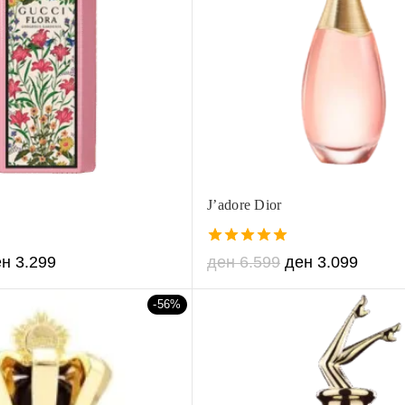
J’adore Dior
5.00
ен
3.299
ден
6.599
ден
3.099
out of 5
-56%