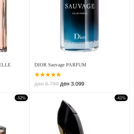
ELLE
DIOR Sauvage PARFUM
5.00
ден
6.799
ден
3.099
out of 5
-52%
-61%