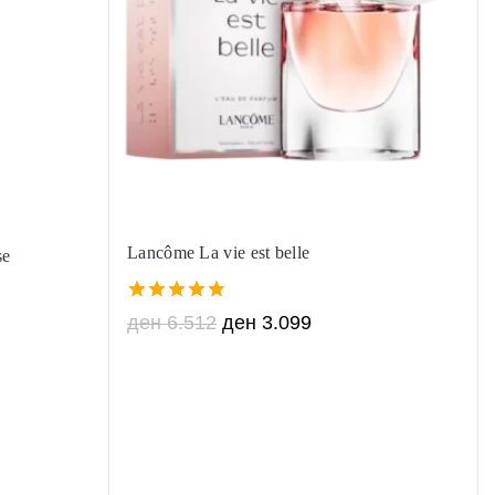
Lancôme La vie est belle
se
4.80
ден
6.512
ден
3.099
out of 5