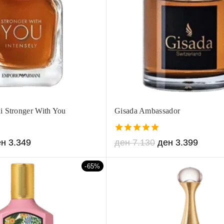
 Stronger With You
Gisada Ambassador
5.00
ен
3.349
ден
7.130
ден
3.399
out of 5
-65%