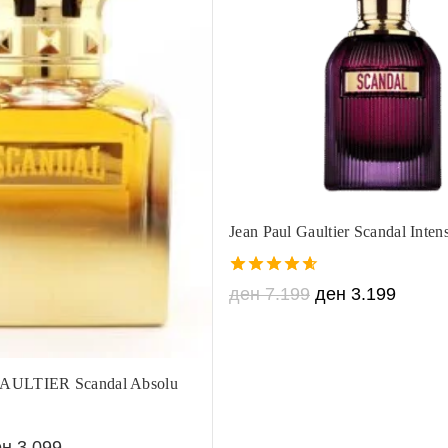
Jean Paul Gaultier Scandal Inten
4.60
ден
7.199
ден
3.199
out of 5
ULTIER Scandal Absolu
ен
3.099