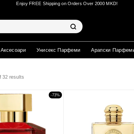
Enjoy FREE Shipping on Orders Over 2000 MKD!
 Аксесоари
Унисекс Парфеми
Арапски Парфем
f
32
results
-73%