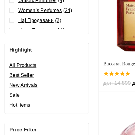
Unisex Perfumes
(4)
Women’s Perfumes
(24)
Нај Продавани
(2)
Нови Парфеми
(14)
Highlight
Baccarat Rouge
All Products
Best Seller
5.00
ден
14.899
New Arrivals
out of 5
Sale
Hot Items
Price Filter