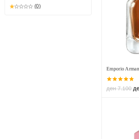
(0)
Emporio Armani
4.75
ден
7.100
д
out of 5