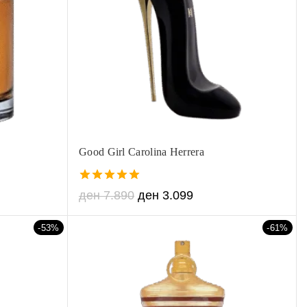
Good Girl Carolina Herrera
5.00
ден
7.890
ден
3.099
out of 5
-53%
-61%