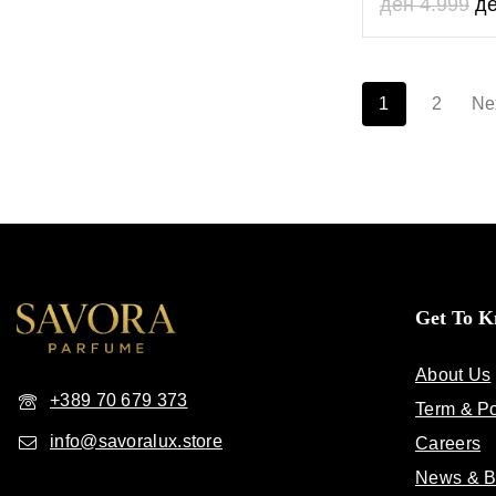
ден
4.999
д
out of 5
1
2
Ne
Get To 
About Us
+389 70 679 373
Term & Po
info@savoralux.store
Careers
News & B