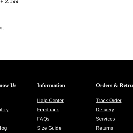
ен
2.199
xt
Know Us
Information
Orders & Retru
Help Center
Track Order
licy
Feedback
Delivery
FAQs
Services
log
Size Guide
Returns