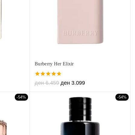
Burberry Her Elixir
4.67
ден
6.459
ден
3.099
out of 5
-54%
-54%