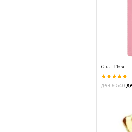
Gucci Flora
5.00
ден
9.540
д
out of 5