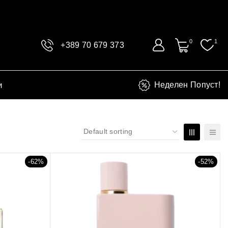
0
1
+389 70 679 373
и
Неделен Попуст!
-62%
-52%