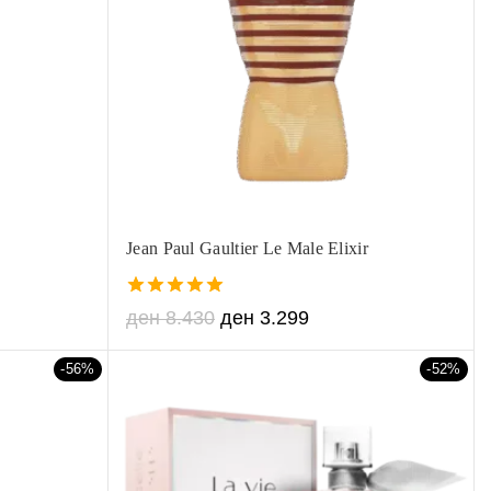
Jean Paul Gaultier Le Male Elixir
5.00
ден
8.430
ден
3.299
out of 5
-56%
-52%