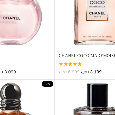
ce
CHANEL COCO MADEMOIS
5.00
ен
3.099
ден
6.999
ден
3.199
out of 5
-53%