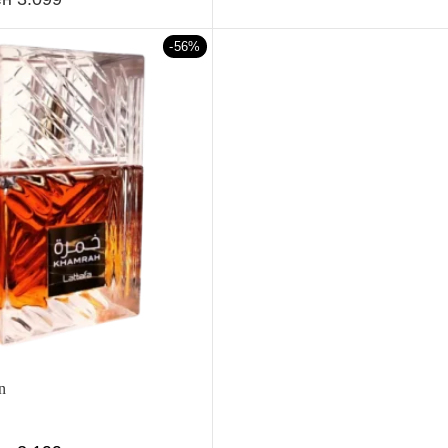
-56%
n