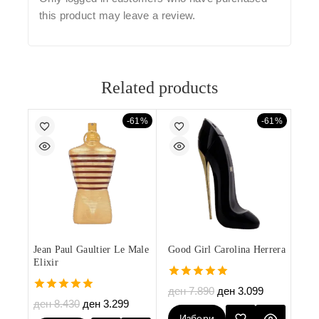
this product may leave a review.
Related products
-61%
-61%
Jean Paul Gaultier Le Male
Good Girl Carolina Herrera
Elixir
5.00
ден
7.890
ден
3.099
out of 5
5.00
ден
8.430
ден
3.299
out of 5
Избери