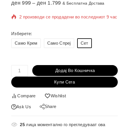
ден
999
–
ден
1.799
& Бесплатна Достава
2 производи се продадени во последниот 9 час
Се продава брзо! Над 11 лица веќе го додале
Изберете:
во кошничка
Само Крем
Само Спреј
Сет
Додај Во Кошничка
Купи Сега
Compare
Wishlist
Share
Ask Us
25
лица моментално го прегледуваат ова