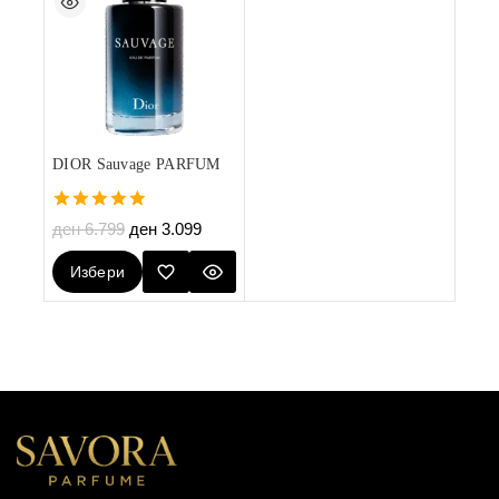
DIOR Sauvage PARFUM
5.00
ден
6.799
ден
3.099
out of 5
Избери
Опции