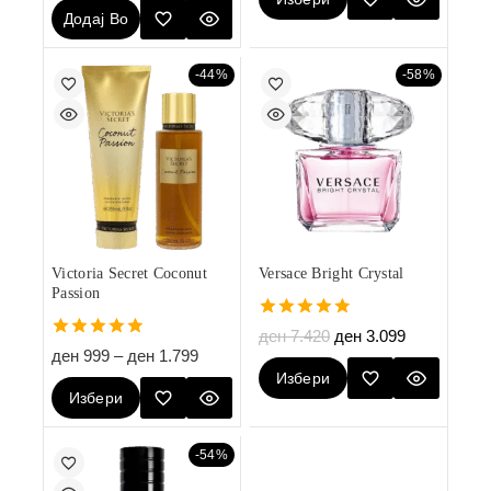
Додај Во
Опции
Кошничка
-44%
-58%
Victoria Secret Coconut
Versace Bright Crystal
Passion
4.80
ден
7.420
ден
3.099
out of 5
4.80
ден
999
–
ден
1.799
out of 5
Избери
Избери
Опции
Опции
-54%