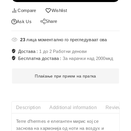
Compare
Wishlist
Share
Ask Us
23
лица моментално го прегледуваат ова
Достава :
1 до 2 Работни денови
Бесплатна достава :
За нарачки над 2000мкд
Плаќање при прием на пратка
Description
Additional information
Reviews(0)
Terre d’hermes e eлегантен мирис кој се
заснова на хармонија од ноти на воздух и