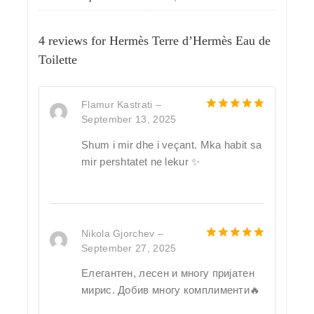
4 reviews for
Hermès Terre d’Hermès Eau de
Toilette
Flamur Kastrati
–
September 13, 2025
5
out of 5
Shum i mir dhe i veçant. Mka habit sa
mir pershtatet ne lekur ✨
Nikola Gjorchev
–
September 27, 2025
5
out of 5
Елегантен, лесен и многу пријатен
мирис. Добив многу комплименти🔥