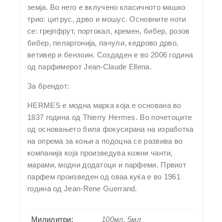
земја. Во него е вклучено класичното машко
трио: цитрус, дрво и мошус. Основните ноти
се: грејпфрут, портокал, кремен, бибер, розов
бибер, пеларгонија, пачули, кедрово дрво,
ветивер и бензоин. Создаден е во 2006 година
од парфимерот Jean-Claude Ellena.
За брендот:
HERMES е модна марка која е основана во
1837 година од Thierry Hermes. Во почетоците
од основањето била фокусирана на изработка
на опрема за коњи а подоцна се развива во
компанија која произведува кожни чанти,
марами, модни додатоци и парфеми. Првиот
парфем произведен од оваа куќа е во 1961
година од Jean-Rene Guerrand.
Милилитри:
100мл, 5мл