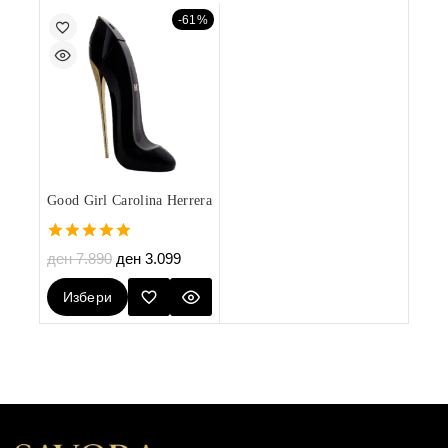
-61%
Good Girl Carolina Herrera
5.00
ден
7.890
ден
3.099
out of 5
Избери
Опции