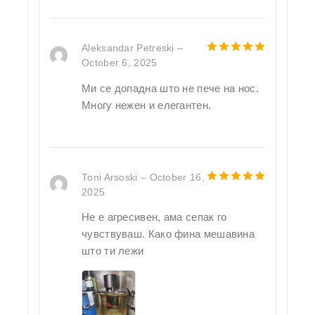
Aleksandar Petreski
–
October 6, 2025
5
out of 5
Ми се допадна што не пече на нос.
Многу нежен и елегантен.
Toni Arsoski
–
October 16,
2025
5
out of 5
Не е агресивен, ама сепак го
чувствуваш. Како фина мешавина
што ти лежи