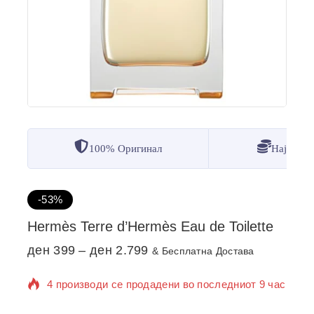
100% Оригинал
Најдобр
-53%
Hermès Terre d’Hermès Eau de Toilette
ден
399
–
ден
2.799
& Бесплатна Достава
4 производи се продадени во последниот 9 час
Се продава брзо! 1 лице го има во својата