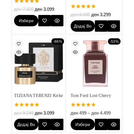
4.80
ден
7.420
ден
3.099
out of 5
5.00
ден
8.430
ден
3.299
out of 5
Избери
Додај Во
Опции
Кошничка
-66%
-53%
TIZIANA TERENZI Kirke
Tom Ford Lost Cherry
5.00
4.67
ден
9.249
ден
3.099
ден
499
–
ден
4.499
out of 5
out of 5
Додај Во
Избери
Кошничка
Опции