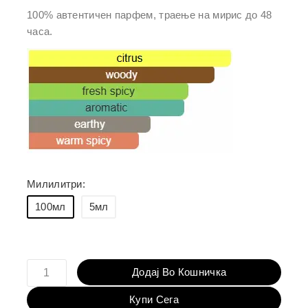
кошничка
100% автентичен парфем, траење на мирис до 48
часа.
Милилитри:
100мл
5мл
Додај Во Кошничка
Купи Сега