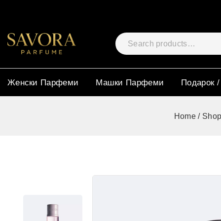
Женски Парфеми
Машки Парфеми
Подарок /
Home
/
Shop