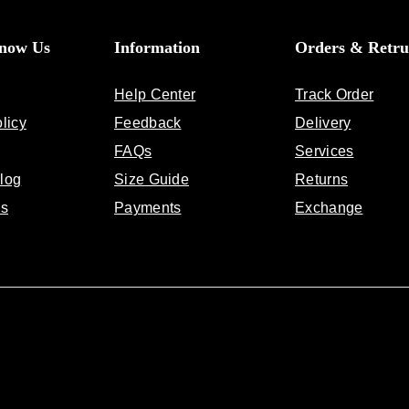
Know Us
Information
Orders & Retru
Help Center
Track Order
licy
Feedback
Delivery
FAQs
Services
log
Size Guide
Returns
Us
Payments
Exchange