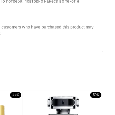
 По потреба, повторно нанеси во текот н
n customers who have purchased this product may
.
-44%
-59%