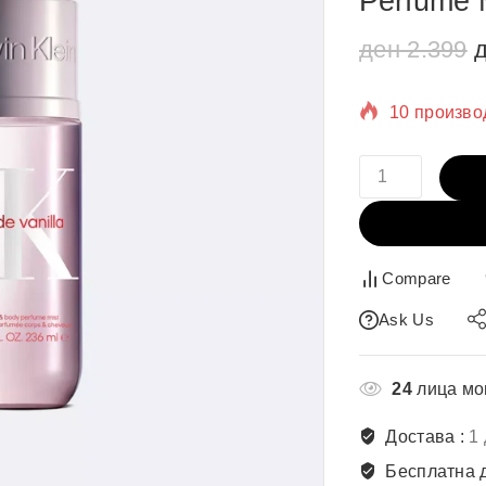
Perfume 
ден
2.399
10 произво
Се продава
Compare
Ask Us
24
лица мо
Достава :
1
Бесплатна 