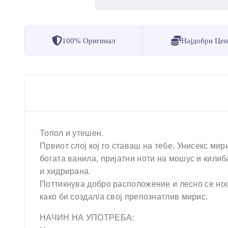
100% Оригинал
Најдобри Це
Топол и утешен.
Првиот слој кој го ставаш на тебе. Унисекс мир
богата ванила, пријатни ноти на мошус и кили
и хидрирана.
Поттикнува добро расположение и лесно се носи
како би создал/а свој препознатлив мирис.
НАЧИН НА УПОТРЕБА: