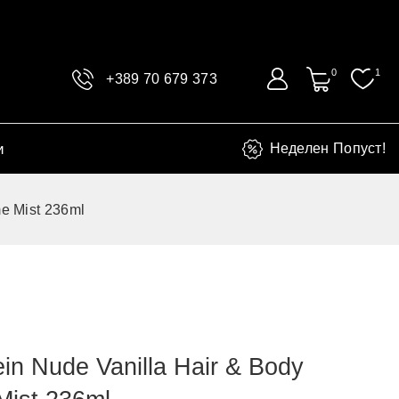
0
1
+389 70 679 373
и
Неделен Попуст!
me Mist 236ml
ein Nude Vanilla Hair & Body