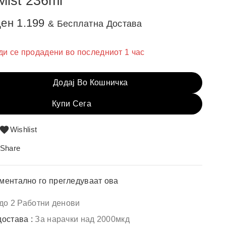
Mist 236ml
ден
1.199
& Бесплатна Достава
ди се продадени во последниот 1 час
 брзо! Над 5 лица веќе го додале во кошничка
Додај Во Кошничка
Купи Сега
Wishlist
Share
ментално го прегледуваат ова
 до 2 Работни денови
достава :
За нарачки над 2000мкд