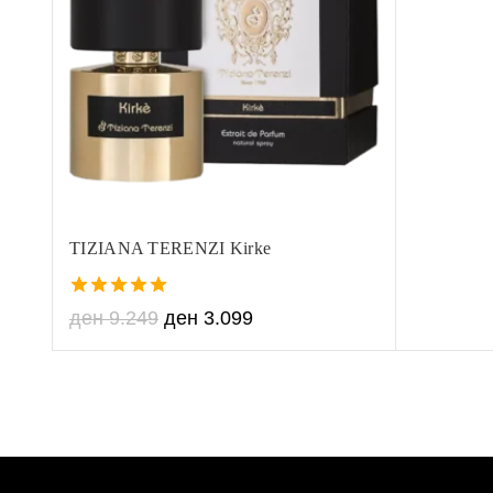
TIZIANA TERENZI Kirke
5.00
ден
9.249
ден
3.099
out of 5