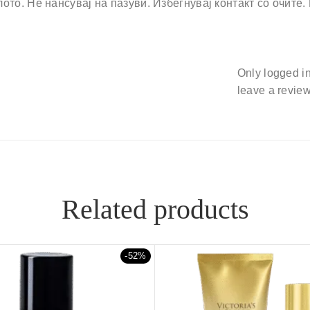
ото. Не нансувај на пазуви. Избегнувај контакт со очите.
Only logged i
leave a review
Related products
-52%