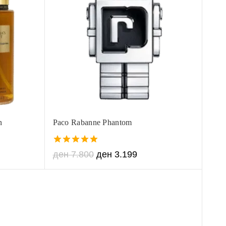
n
Paco Rabanne Phantom
5.00
ден
7.800
ден
3.199
out of 5