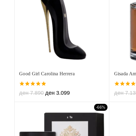
Good Girl Carolina Herrera
Gisada Am
5.00
5.00
ден
7.890
ден
3.099
ден
7.13
out of 5
out of 5
-66%