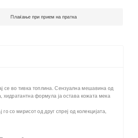
Плаќање при прием на пратка
ткај се во тивка топлина. Сензуална мешавина од
а, хидратантна формула ја остава кожата мека
го со мирисот од друг спреј од колекцијата,