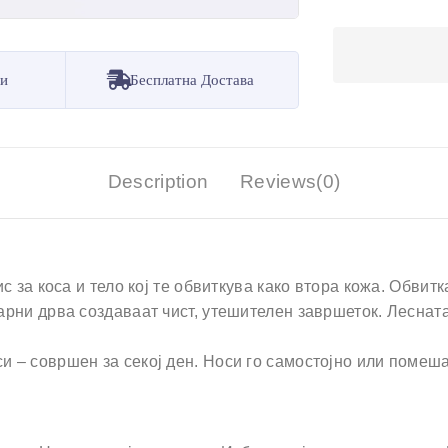
ни
Бесплатна Достава
Description
Reviews(0)
ис за коса и тело кој те обвиткува како втора кожа. Обви
барни дрва создаваат чист, утешителен завршеток. Леснат
 – совршен за секој ден. Носи го самостојно или помешај 