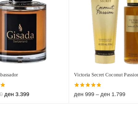
bassador
Victoria Secret Coconut Passio
4.80
0
ден
3.399
ден
999
–
ден
1.799
out of 5