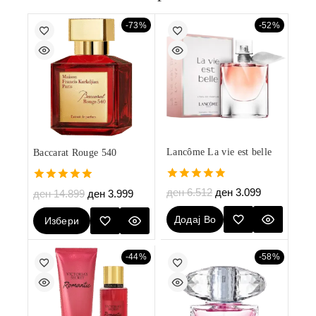
-73%
-52%
Lancôme La vie est belle
Baccarat Rouge 540
4.80
5.00
ден
6.512
ден
3.099
ден
14.899
ден
3.999
out of 5
out of 5
Додај Во
Избери
Кошничка
Опции
-44%
-58%