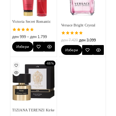
Victoria Secret Romantic
Versace Bright Crystal
4.67
ден
999
–
ден
1.799
4.80
out of 5
ден
7.420
ден
3.099
out of 5
Избери
Избери
Опции
Опции
-66%
TIZIANA TERENZI Kirke