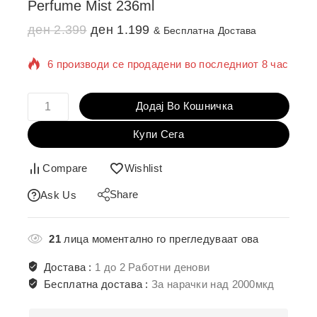
Perfume Mist 236ml
ден
2.399
ден
1.199
& Бесплатна Достава
6 производи се продадени во последниот 8 час
Се продава брзо! Над 10 лица веќе го додале
во кошничка
Додај Во Кошничка
Купи Сега
Compare
Wishlist
Share
Ask Us
21
лица моментално го прегледуваат ова
Достава :
1 до 2 Работни денови
Бесплатна достава :
За нарачки над 2000мкд