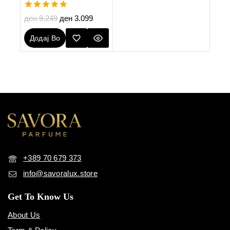
5.00
ден
9.249
ден
3.099
out of 5
Додај Во
Кошничка
+389 70 679 373
info@savoralux.store
Get To Know Us
About Us