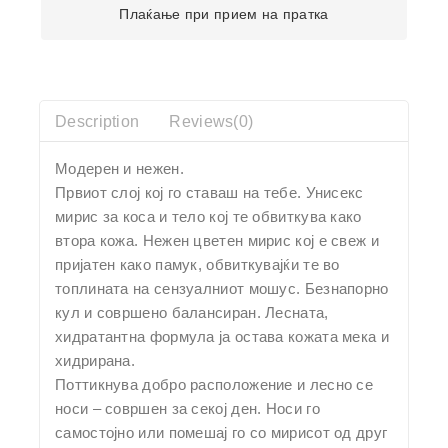
Плаќање при прием на пратка
Description
Reviews(0)
Модерен и нежен.
Првиот слој кој го ставаш на тебе. Унисекс
мирис за коса и тело кој те обвиткува како
втора кожа. Нежен цветен мирис кој е свеж и
пријатен како памук, обвиткувајќи те во
топлината на сензуалниот мошус. Безнапорно
кул и совршено балансиран. Лесната,
хидратантна формула ја остава кожата мека и
хидрирана.
Поттикнува добро расположение и лесно се
носи – совршен за секој ден. Носи го
самостојно или помешај го со мирисот од друг