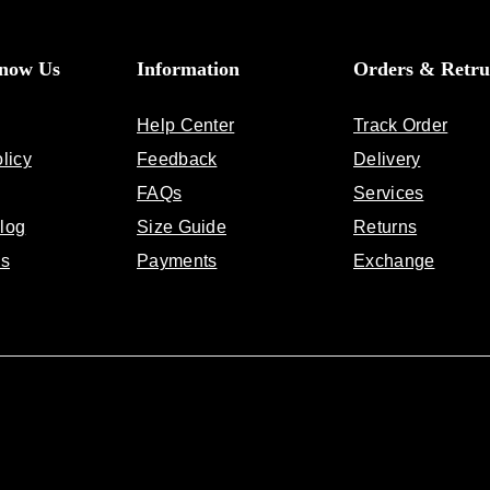
Know Us
Information
Orders & Retru
Help Center
Track Order
licy
Feedback
Delivery
FAQs
Services
log
Size Guide
Returns
Us
Payments
Exchange