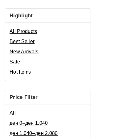
5
Highlight
All Products
Best Seller
New Arrivals
Sale
Hot Items
Price Filter
All
ден
0
–
ден
1.040
ден
1.040
–
ден
2.080