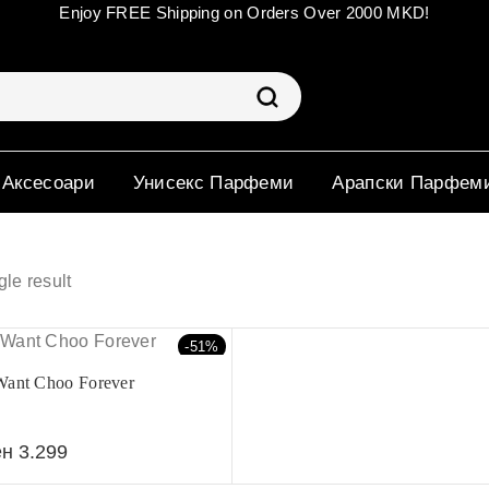
Enjoy FREE Shipping on Orders Over 2000 MKD!
 Аксесоари
Унисекс Парфеми
Арапски Парфем
le result
-51%
Want Choo Forever
ен
3.299