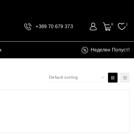
0
1
+389 70 679 373
и
Неделен Попуст!