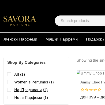
Женски Парфеми
Машки Парфеми
Подарок /
Showing the sing
Shop By Categories
All
(1)
Women’s Perfumes
(1)
Jimmy Choo I 
Нај Продавани
(1)
0
ден
399
–
д
Нови Парфеми
(1)
out
of