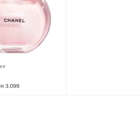
ce
ен
3.099